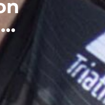
on
 …