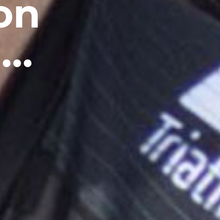
on
 …